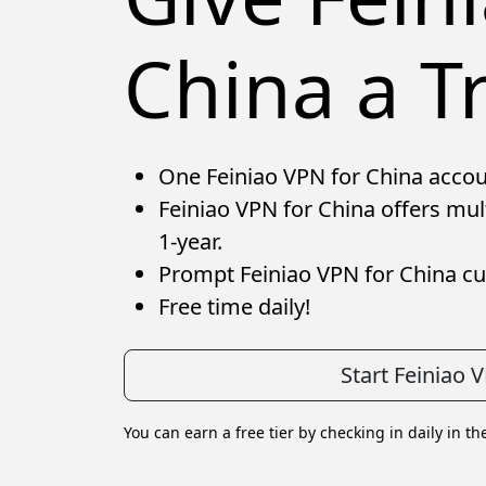
China a Tr
One Feiniao VPN for China accoun
Feiniao VPN for China offers mul
1-year.
Prompt Feiniao VPN for China cu
Free time daily!
Start Feiniao
You can earn a free tier by checking in daily in th