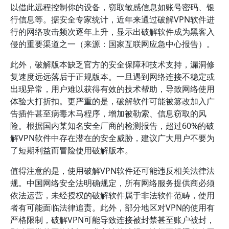
以借此远程控制你的设备，窃取敏感信息如账号密码、银
行信息等。据安全专家统计，近年来通过破解VPN软件进
行的网络攻击频次逐年上升，显示出破解软件成为黑客入
侵的重要渠道之一（来源：国家互联网应急中心报告）。
此外，破解版本缺乏官方的安全保障和技术支持，漏洞修
复速度远远落后于正规版本。一旦遇到网络连接不稳定或
出现异常，用户难以获得有效的技术帮助，导致网络使用
体验大打折扣。更严重的是，破解软件可能被篡改加入广
告插件甚至病毒木马程序，增加被勒索、信息窃取的风
险。根据国内某知名安全厂商的检测报告，超过60%的破
解VPN软件中存在潜在的安全威胁，建议广大用户不要为
了短期利益而冒险使用破解版本。
值得注意的是，使用破解VPN软件还可能违反相关法律法
规。中国网络安全法明确规定，所有网络服务提供商必须
依法运营，未经授权的破解软件属于非法软件范畴，使用
者有可能面临法律追责。此外，部分地区对VPN的使用有
严格限制，破解VPN可能导致连接被封禁甚至账户被封，