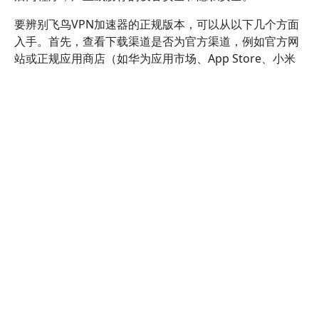
要辨别飞鸟VPN加速器的正规版本，可以从以下几个方面
入手。首先，查看下载渠道是否为官方渠道，例如官方网
站或正规应用商店（如华为应用市场、App Store、小米
应用商店等）。官方渠道会提供经过安全检测的安装包，
确保无后门和病毒。其次，留意软件的开发者信息，正规
版本的开发者信息明确，常由飞鸟VPN官方团队或合作伙
伴发布。反之，破解版通常由未知或不可信的个人或团体
发布，缺乏官方认证，存在极大风险。
此外，观察应用程序的版本信息也很重要。正规版本会定
期推送更新，版本号和发布时间都较为透明，且更新内容
详细说明。而破解版通常版本陈旧或表现为“无限制”或“破
解版”，缺乏官方更新机制，可能存在功能异常或安全漏
洞。你还可以通过比对应用的权限申请情况，正规版本的
权限请求合理，符合其功能需求；而破解版可能请求过多
权限，涉及隐私泄露风险。
在实际操作中，我曾经遇到过一款非官方渠道下载的飞鸟