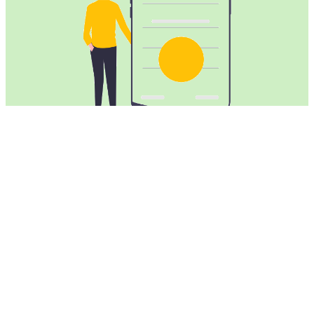
飞鸟VPN加速器提供所有安卓设备
飞鸟VPN加速器
完美兼容所有安卓智能手机和平板电脑。
智能手机：
兼容
华为，OPPO，VIVO，荣耀HONOR，小米，金立，
魅族，努比亚，一加，联想
，
三星Galaxy
，
诺基亚
，
索尼
Xperia
，
LG，摩托罗拉
，
谷歌Pixel
，
BlackBerry
，