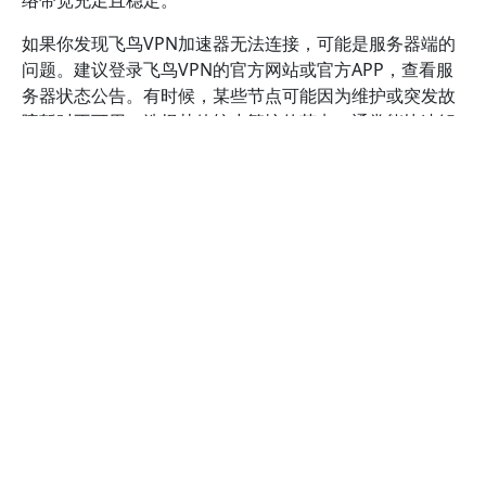
如果你发现飞鸟VPN加速器无法连接，可能是服务器端的
问题。建议登录飞鸟VPN的官方网站或官方APP，查看服
务器状态公告。有时候，某些节点可能因为维护或突发故
障暂时不可用。选择其他较少繁忙的节点，通常能快速解
决连接问题。此外，保持软件版本最新，也能避免因版本
过旧导致的兼容性问题。你可以在官网下载最新版本，确
保软件始终处于优化状态。
遇到连接超时或频繁断线的问题，可以尝试清除VPN缓存
和设置。关闭飞鸟VPN后，进入设备的网络设置，删除相
关的缓存数据，重启设备，再次尝试连接。有时，设备中
的防火墙或安全软件可能阻止VPN连接，建议暂时关闭相
关软件，测试连接是否恢复正常。如果确认是软件冲突引
起的问题，可以在安全软件中添加飞鸟VPN的例外规则。
另外，配置参数不正确也会导致连接失败。建议你按照官
方指南重新设置VPN协议（如OpenVPN、IKEv2等），确
保端口和协议与服务器匹配。对于一些特殊情况，比如需